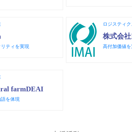
業
ロジスティク
h
株式会社I
オリティを実現
高付加価値を
業
al farmDEAI
物語を体現