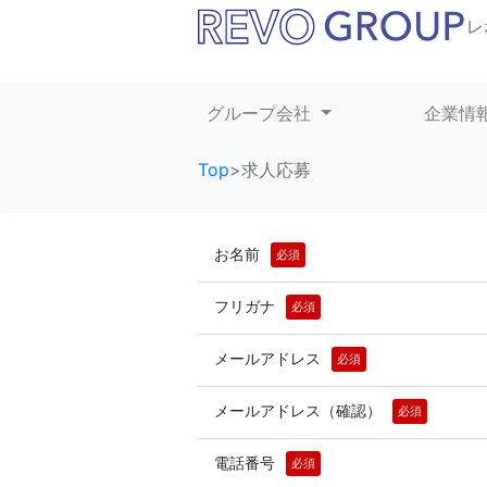
レ
グループ会社
企業情
Top
>求人応募
お名前
必須
フリガナ
必須
メールアドレス
必須
メールアドレス（確認）
必須
電話番号
必須